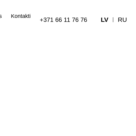
s
Kontakti
LV
RU
+371 66 11 76 76