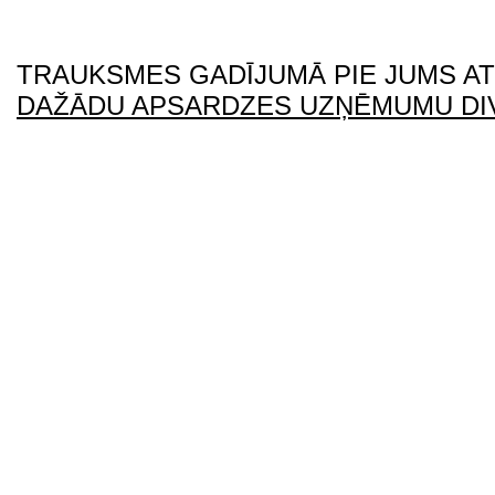
TRAUKSMES GADĪJUMĀ PIE JUMS A
DAŽĀDU APSARDZES UZŅĒMUMU DIV