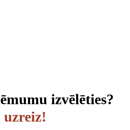
ēmumu izvēlēties?
s uzreiz!