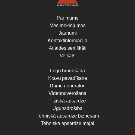
Par mums
Mēs meklējumos
Jaunumi
Kontaktinformācija
Atlaides sertifikāti
Veikals
Logu bruņošana
Kravu pavadīšana
Dūmu ģeneratori
Videonovērošana
Fiziskā apsardze
Ugunsdrošība
Tehniskā apsardze biznesam
Tehniskā apsardze mājai