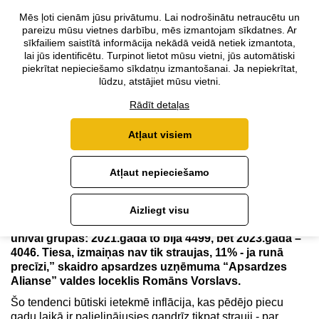
Mēs ļoti cienām jūsu privātumu. Lai nodrošinātu netraucētu un
pareizu mūsu vietnes darbību, mēs izmantojam sīkdatnes. Ar
Sīko zādzību apjoms
sīkfailiem saistītā informācija nekādā veidā netiek izmantota,
lai jūs identificētu. Turpinot lietot mūsu vietni, jūs automātiski
palielinājies par 31% un
piekrītat nepieciešamo sīkdatņu izmantošanai. Ja nepiekrītat,
lūdzu, atstājiet mūsu vietni.
turpina pieaugt
Rādīt detaļas
Atļaut visiem
Galvenā
›
Jaunumi
›
Sīko zādzību apjoms palielinājies par 31% un
turpina pieaugt
Atļaut nepieciešamo
Jaunākie dati par Latvijā veiktajiem noziegumiem
liecina, ka strauji pieaug sīko zādzību skaits
: 2021
.gadā
[1]
tādu bija
6519,
bet
2023
.gadā - jau
9422.
“Interesanti,
Aizliegt visu
ka vienlaikus samazinās zādzības lielos apjomos
un/vai grupās: 2021.gadā to bija 4499, bet 2023.gadā –
4046. Tiesa, izmaiņas nav tik straujas, 11% - ja runā
precīzi,” skaidro apsardzes uzņēmuma “Apsardzes
Alianse” valdes loceklis Romāns Vorslavs.
Šo tendenci būtiski ietekmē inflācija, kas pēdējo piecu
gadu laikā ir palielinājusies gandrīz tikpat strauji - par