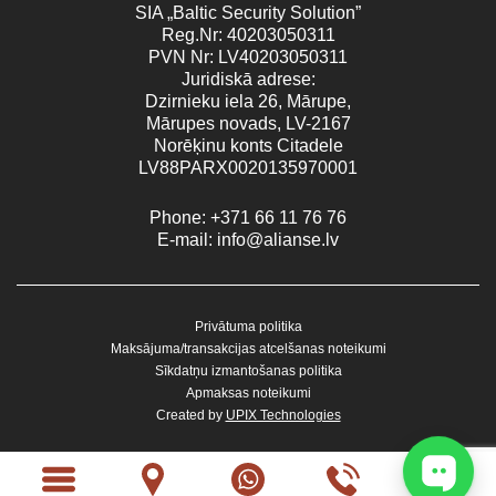
SIA „Baltic Security Solution”
Reg.Nr: 40203050311
PVN Nr: LV40203050311
Juridiskā adrese:
Dzirnieku iela 26, Mārupe,
Mārupes novads, LV-2167
Norēķinu konts Citadele
LV88PARX0020135970001
Phone:
+371 66 11 76 76
E-mail:
info@alianse.lv
Privātuma politika
Maksājuma/transakcijas atcelšanas noteikumi
Sīkdatņu izmantošanas politika
Apmaksas noteikumi
Created by
UPIX Technologies