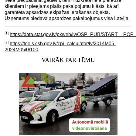
nekā piecpadsmit gadiem, tam ir uzkrāta liela pieredze,
klientiem ir pieejams plašs pakalpojumu klāsts, kā arī
garantēta apsardzes ekipāžas ierašanās objektā.
Uzņēmums piedāvā apsardzes pakalpojumus visā Latvijā.
[1]
https://data.stat.gov.lv/pxweb/lv/OSP_PUB/START__PO
[2]
https://tools.csb.gov.lv/cpi_calculator/lv/2014M05-
2024M05/0/100
VAIRĀK PAR TĒMU