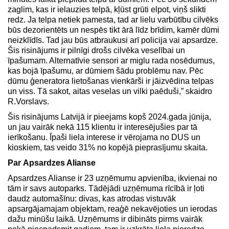
zaglim, kas ir ielauzies telpā, kļūst grūti elpot, viņš slikti
redz. Ja telpa netiek pamesta, tad ar lielu varbūtību cilvēks
būs dezorientēts un nespēs tikt ārā līdz brīdim, kamēr dūmi
neizklīdīs. Tad jau būs atbraukusi arī policija vai apsardze.
Šis risinājums ir pilnīgi drošs cilvēka veselībai un
īpašumam. Alternatīvie sensori ar miglu rada nosēdumus,
kas bojā īpašumu, ar dūmiem šādu problēmu nav. Pēc
dūmu ģeneratora lietošanas vienkārši ir jāizvēdina telpas
un viss. Tā sakot, aitas veselas un vilki paēduši,” skaidro
R.Vorslavs.
Šis risinājums Latvijā ir pieejams kopš 2024.gada jūnija,
un jau vairāk nekā 115 klientu ir interesējušies par tā
ierīkošanu. Īpaši liela interese ir vērojama no DUS un
kioskiem, tas veido 31% no kopējā pieprasījumu skaita.
Par
Apsardzes Alianse
Apsardzes Alianse ir 23 uzņēmumu apvienība, ikvienai no
tām ir savs autoparks. Tādējādi uzņēmuma rīcībā ir ļoti
daudz automašīnu: divas, kas atrodas vistuvāk
apsargājamajam objektam, reaģē nekavējoties un ierodas
dažu minūšu laikā. Uzņēmums ir dibināts pirms vairāk