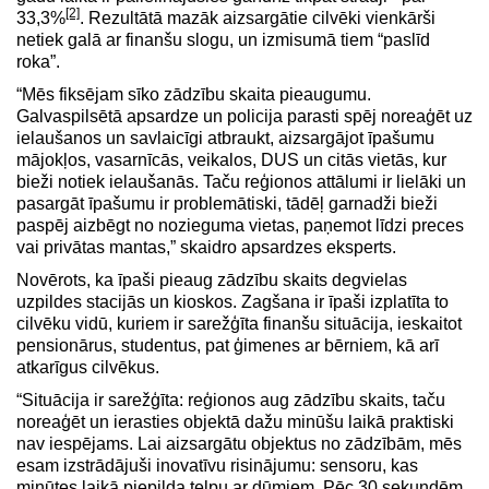
[2]
33,3%
. Rezultātā mazāk aizsargātie cilvēki vienkārši
netiek galā ar finanšu slogu, un izmisumā tiem “paslīd
roka”.
“Mēs fiksējam sīko zādzību skaita pieaugumu.
Galvaspilsētā apsardze un policija parasti spēj noreaģēt uz
ielaušanos un savlaicīgi atbraukt, aizsargājot īpašumu
mājokļos, vasarnīcās, veikalos, DUS un citās vietās, kur
bieži notiek ielaušanās. Taču reģionos attālumi ir lielāki un
pasargāt īpašumu ir problemātiski, tādēļ garnadži bieži
paspēj aizbēgt no nozieguma vietas, paņemot līdzi preces
vai privātas mantas,” skaidro apsardzes eksperts.
Novērots, ka īpaši pieaug zādzību skaits degvielas
uzpildes stacijās un kioskos. Zagšana ir īpaši izplatīta to
cilvēku vidū, kuriem ir sarežģīta finanšu situācija, ieskaitot
pensionārus, studentus, pat ģimenes ar bērniem, kā arī
atkarīgus cilvēkus.
“Situācija ir sarežģīta: reģionos aug zādzību skaits, taču
noreaģēt un ierasties objektā dažu minūšu laikā praktiski
nav iespējams. Lai aizsargātu objektus no zādzībām, mēs
esam izstrādājuši inovatīvu risinājumu: sensoru, kas
minūtes laikā piepilda telpu ar dūmiem. Pēc 30 sekundēm