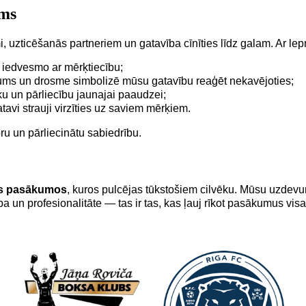
ums
, uzticēšanās partneriem un gatavība cīnīties līdz galam. Ar le
s iedvesmo ar mērķtiecību;
rums un drosme simbolizē mūsu gatavību reaģēt nekavējoties;
u un pārliecību jaunajai paaudzei;
gatavi strauji virzīties uz saviem mērķiem.
ru un pārliecinātu sabiedrību.
os pasākumos
, kuros pulcējas tūkstošiem cilvēku. Mūsu uzdevum
ba un profesionalitāte — tas ir tas, kas ļauj rīkot pasākumus vis