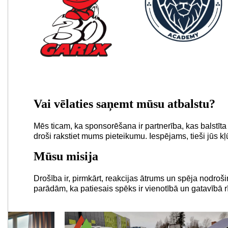
Vai vēlaties saņemt mūsu atbalstu?
Mēs ticam, ka sponsorēšana ir partnerība, kas balstīta
droši rakstiet mums pieteikumu. Iespējams, tieši jūs k
Mūsu misija
Drošība ir, pirmkārt, reakcijas ātrums un spēja nodroši
parādām, ka patiesais spēks ir vienotībā un gatavībā rī