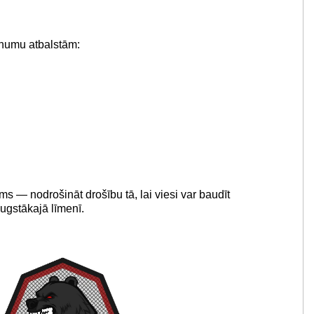
pnumu atbalstām:
s — nodrošināt drošību tā, lai viesi var baudīt
augstākajā līmenī.