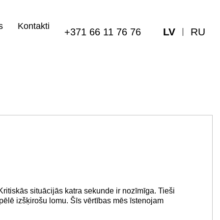
s
Kontakti
LV
RU
+371 66 11 76 76
Kritiskās situācijās katra sekunde ir nozīmīga. Tieši
spēlē izšķirošu lomu. Šīs vērtības mēs īstenojam