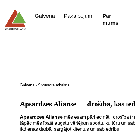
Galvenā
Pakalpojumi
Par
mums
Galvenā
›
Sponsora atbalsts
Apsardzes Alianse — drošība, kas ie
Apsardzes Alianse
mēs esam pārliecināti: drošība ir n
tāpēc mēs īpaši augstu vērtējam sportu, kultūru un sab
ikdienas darbā, sargājot klientus un sabiedrību.