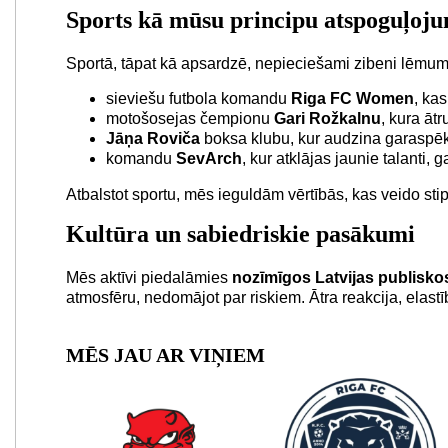
Sports kā mūsu principu atspoguļoj
Sportā, tāpat kā apsardzē, nepieciešami zibeni lēmumi
sieviešu futbola komandu
Riga FC Women
, ka
motošosejas čempionu
Gari Rožkalnu
, kura āt
Jāņa Roviča
boksa klubu, kur audzina garaspēk
komandu
SevArch
, kur atklājas jaunie talanti, 
Atbalstot sportu, mēs ieguldām vērtībās, kas veido stip
Kultūra un sabiedriskie pasākumi
Mēs aktīvi piedalāmies
nozīmīgos Latvijas publisk
atmosfēru, nedomājot par riskiem. Ātra reakcija, elastī
MĒS JAU AR VIŅIEM