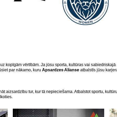
 uz kopīgām vērtībām. Ja jūsu sporta, kultūras vai sabiedriskajā
ļūsiet par nākamo, kuru
Apsardzes Alianse
atbalstīs jūsu karje
nāt aizsardzību tur, kur tā nepieciešama. Atbalstot sportu, kultū
koties.