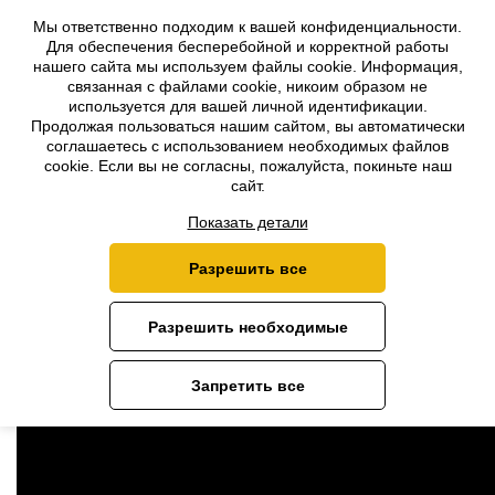
Мы ответственно подходим к вашей конфиденциальности.
Для обеспечения бесперебойной и корректной работы
Apsardzes Alianse — партнёр
нашего сайта мы используем файлы cookie. Информация,
связанная с файлами cookie, никоим образом не
ФК Рига!
используется для вашей личной идентификации.
Продолжая пользоваться нашим сайтом, вы автоматически
соглашаетесь с использованием необходимых файлов
cookie. Если вы не согласны, пожалуйста, покиньте наш
Главная
›
Новости
›
Apsardzes Alianse — партнёр ФК Рига!
сайт.
Показать детали
Мы продолжаем поддерживать юные таланты!
В этом сезоне мы помогаем FC Riga Academy.
Разрешить все
Желаем ребятам упорства и побед.
Так же всем фанам
ФК Рига
мы предлагаем охрану по
Разрешить необходимые
особым условиям.
Запретить все