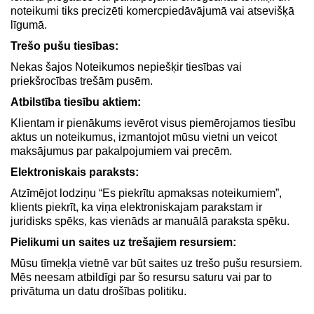
noteikumi tiks precizēti komercpiedāvājumā vai atsevišķā
līgumā.
Trešo pušu tiesības:
Nekas šajos Noteikumos nepiešķir tiesības vai
priekšrocības trešām pusēm.
Atbilstība tiesību aktiem:
Klientam ir pienākums ievērot visus piemērojamos tiesību
aktus un noteikumus, izmantojot mūsu vietni un veicot
maksājumus par pakalpojumiem vai precēm.
Elektroniskais paraksts:
Atzīmējot lodziņu “Es piekrītu apmaksas noteikumiem”,
klients piekrīt, ka viņa elektroniskajam parakstam ir
juridisks spēks, kas vienāds ar manuālā paraksta spēku.
Pielikumi un saites uz trešajiem resursiem:
Mūsu tīmekļa vietnē var būt saites uz trešo pušu resursiem.
Mēs neesam atbildīgi par šo resursu saturu vai par to
privātuma un datu drošības politiku.