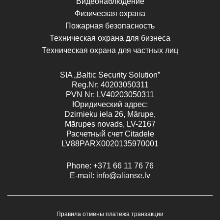
Видеонаблюдение
Физическая охрана
Пожарная безопасность
Техническая охрана для бизнеса
Техническая охрана для частных лиц
SIA „Baltic Security Solution”
Reg.Nr
: 40203050311
PVN
Nr
: LV40203050311
Юридический адрес:
Dzirnieku iela 26, Mārupe,
Mārupes novads, LV-2167
Расчетный счет Citadele
LV88PARX0020135970001
Phone:
+371 66 11 76 76
E-mail:
info@alianse.lv
Правила отмены платежа транзакции