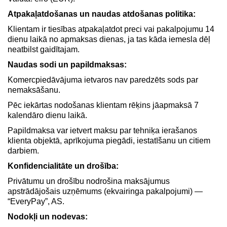
Atpakaļatdošanas un naudas atdošanas politika:
Klientam ir tiesības atpakaļatdot preci vai pakalpojumu 14
dienu laikā no apmaksas dienas, ja tas kāda iemesla dēļ
neatbilst gaidītajam.
Naudas sodi un papildmaksas:
Komercpiedāvājuma ietvaros nav paredzēts sods par
nemaksāšanu.
Pēc iekārtas nodošanas klientam rēķins jāapmaksā 7
kalendāro dienu laikā.
Papildmaksa var ietvert maksu par tehniķa ierašanos
klienta objektā, aprīkojuma piegādi, iestatīšanu un citiem
darbiem.
Konfidencialitāte un drošība:
Privātumu un drošību nodrošina maksājumus
apstrādājošais uzņēmums (ekvairinga pakalpojumi) —
“EveryPay”, AS.
Nodokļi un nodevas: