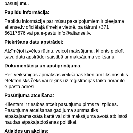
pasūtījumu.
Papildu informācija:
Papildu informācija par mūsu pakalpojumiem ir pieejama
alianse.lv oficiālajā tīmekļa vietnē, pa tālruni +371
66117676 vai pa e-pastu info@alianse.lv.
Piekrišana datu apstrādei:
Atzīmējot izvēles rūtiņu, veicot maksājumu, klients piekrīt
savu datu apstrādei saistībā ar maksājuma veikšanu.
Dokumentācija un apstiprinājums:
Pēc veiksmīgas apmaksas veikšanas klientam tiks nosūtīts
elektronisks čeks vai rēķins uz reģistrācijas laikā norādīto
e-pasta adresi.
Pasūtījuma atcelšana:
Klientam ir tiesības atcelt pasūtījumu pirms tā izpildes.
Pasūtījuma atcelšanas gadījumā summa tiks
atpakaļsamaksāta kartē vai citā maksājuma avotā atbilstoši
naudas atpakaļatdošanas politikai.
Atlaides un akcijas: