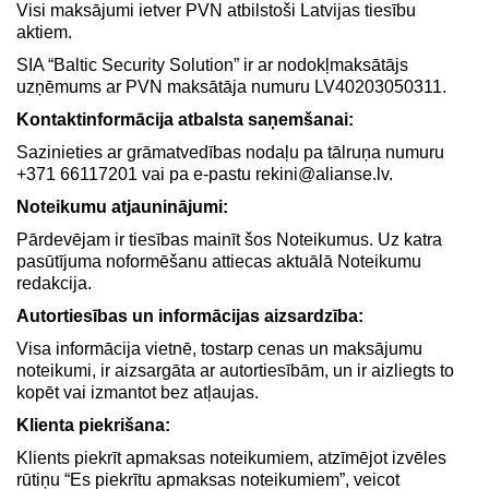
Visi maksājumi ietver PVN atbilstoši Latvijas tiesību
aktiem.
SIA “Baltic Security Solution” ir ar nodokļmaksātājs
uzņēmums ar PVN maksātāja numuru LV40203050311.
Kontaktinformācija atbalsta saņemšanai:
Sazinieties ar grāmatvedības nodaļu pa tālruņa numuru
+371 66117201 vai pa e-pastu rekini@alianse.lv.
Noteikumu atjauninājumi:
Pārdevējam ir tiesības mainīt šos Noteikumus. Uz katra
pasūtījuma noformēšanu attiecas aktuālā Noteikumu
redakcija.
Autortiesības un informācijas aizsardzība:
Visa informācija vietnē, tostarp cenas un maksājumu
noteikumi, ir aizsargāta ar autortiesībām, un ir aizliegts to
kopēt vai izmantot bez atļaujas.
Klienta piekrišana:
Klients piekrīt apmaksas noteikumiem, atzīmējot izvēles
rūtiņu “Es piekrītu apmaksas noteikumiem”, veicot