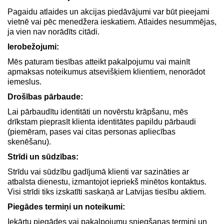
Pagaidu atlaides un akcijas piedāvājumi var būt pieejami
vietnē vai pēc menedžera ieskatiem. Atlaides nesummējas,
ja vien nav norādīts citādi.
Ierobežojumi:
Mēs paturam tiesības atteikt pakalpojumu vai mainīt
apmaksas noteikumus atsevišķiem klientiem, nenorādot
iemeslus.
Drošības pārbaude:
Lai pārbaudītu identitāti un novērstu krāpšanu, mēs
drīkstam pieprasīt klienta identitātes papildu pārbaudi
(piemēram, pases vai citas personas apliecības
skenēšanu).
Strīdi un sūdzības:
Strīdu vai sūdzību gadījumā klienti var sazināties ar
atbalsta dienestu, izmantojot iepriekš minētos kontaktus.
Visi strīdi tiks izskatīti saskaņā ar Latvijas tiesību aktiem.
Piegādes termiņi un noteikumi:
Iekārtu piegādes vai pakalpojumu sniegšanas termiņi un